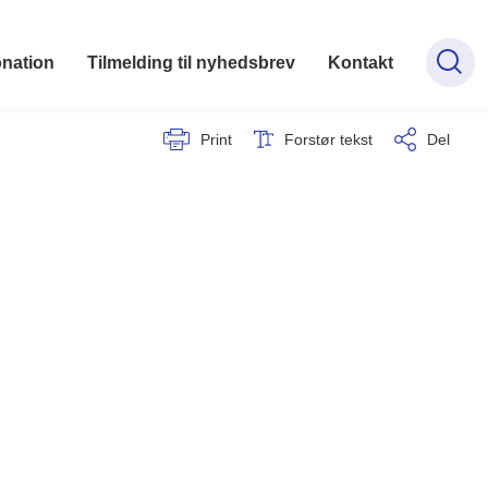
onation
Tilmelding til nyhedsbrev
Kontakt
Print
Forstør tekst
Del