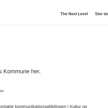
The Next Level
Stor d
us Kommune her.
Del
kontakte kommunikationsafdelingen i Kultur og